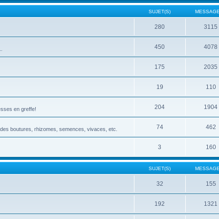
SUJET(S)
MESSAGE
280
3115
450
4078
..
175
2035
19
110
204
1904
esses en greffe!
74
462
 des boutures, rhizomes, semences, vivaces, etc.
3
160
SUJET(S)
MESSAGE
32
155
192
1321