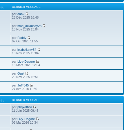
(S)
DERNIER MESSAGE
par
dan2
23 Déc 2025 16:48
par
mae_delaunay23
18 Nov 2025 13:04
par
Paddy
07 Oct 2025 11:55
par
lolabellamy54
18 Nov 2025 15:04
par
Livy-Dagore
18 Mars 2026 12:04
par
Gael
29 Nov 2025 16:51
par
Jef4345
27 Avr 2018 11:30
(S)
DERNIER MESSAGE
par
pbqxattldo
11 Juin 2025 09:45
par
Livy-Dagore
06 Mai 2026 10:34