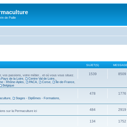
rmaculture
rin de Paille
SUJET(S)
MESSAGE
1539
8509
, vos passions, votre métier... et où vous vous situez.
Pays de la Loire
,
Centre Val de Loire
,
ne - Rhône-Aples
,
PACA
,
Corse
,
Île-de-France
,
Belgique
478
1776
aculture
,
Stages - Diplômes - Formations
,
484
2919
ions sur la Permaculture ici
134
1752