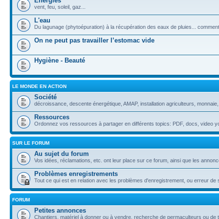
Energies
vent, feu, soleil, gaz...
L'eau
Du lagunage (phytoépuration) à la récupération des eaux de pluies... commen
On ne peut pas travailler l’estomac vide
Hygiène - Beauté
LE MONDE EN ACTION
Société
décroissance, descente énergétique, AMAP, installation agriculteurs, monnaie
Ressources
Ordonnez vos ressources à partager en différents topics: PDF, docs, video yo
SUR LE FORUM
Au sujet du forum
Vos idées, réclamations, etc. ont leur place sur ce forum, ainsi que les annon
Problèmes enregistrements
Tout ce qui est en relation avec les problèmes d'enregistrement, ou erreur 
FORUM
Petites annonces
Chantiers, matériel à donner ou à vendre, recherche de permaculteurs ou de te