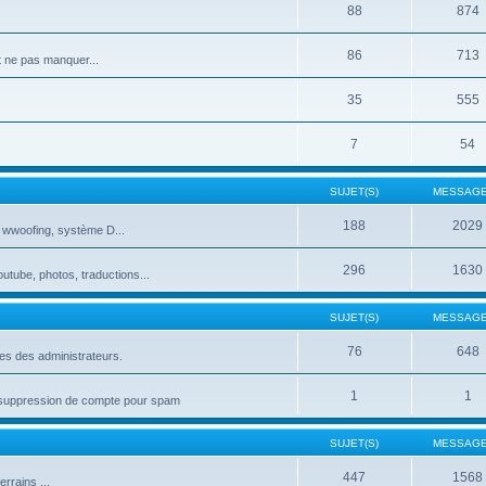
88
874
86
713
t ne pas manquer...
35
555
7
54
SUJET(S)
MESSAGE
188
2029
, wwoofing, système D...
296
1630
utube, photos, traductions...
SUJET(S)
MESSAGE
76
648
ces des administrateurs.
1
1
de suppression de compte pour spam
SUJET(S)
MESSAGE
447
1568
rrains ...