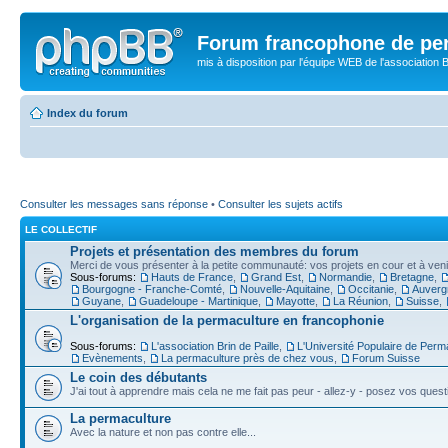
Forum francophone de pe
mis à disposition par l'équipe WEB de l'association B
Index du forum
Consulter les messages sans réponse
•
Consulter les sujets actifs
LE COLLECTIF
Projets et présentation des membres du forum
Merci de vous présenter à la petite communauté: vos projets en cour et à venir
Sous-forums:
Hauts de France
,
Grand Est
,
Normandie
,
Bretagne
,
Bourgogne - Franche-Comté
,
Nouvelle-Aquitaine
,
Occitanie
,
Auverg
Guyane
,
Guadeloupe - Martinique
,
Mayotte
,
La Réunion
,
Suisse
,
L'organisation de la permaculture en francophonie
Sous-forums:
L'association Brin de Paille
,
L'Université Populaire de Perm
Evènements
,
La permaculture près de chez vous
,
Forum Suisse
Le coin des débutants
J'ai tout à apprendre mais cela ne me fait pas peur - allez-y - posez vos quest
La permaculture
Avec la nature et non pas contre elle...