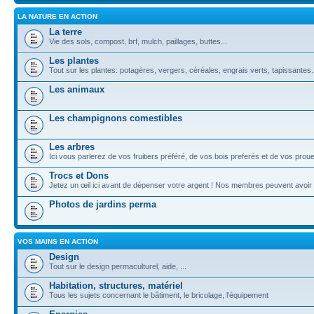
LA NATURE EN ACTION
La terre
Vie des sols, compost, brf, mulch, paillages, buttes...
Les plantes
Tout sur les plantes: potagères, vergers, céréales, engrais verts, tapissantes.
Les animaux
Les champignons comestibles
Les arbres
Ici vous parlerez de vos fruitiers préféré, de vos bois preferés et de vos prou
Trocs et Dons
Jetez un œil ici avant de dépenser votre argent ! Nos membres peuvent avoir
Photos de jardins perma
VOS MAINS EN ACTION
Design
Tout sur le design permaculturel, aide, ...
Habitation, structures, matériel
Tous les sujets concernant le bâtiment, le bricolage, l'équipement