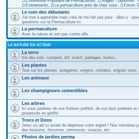
L'Université Populaire de Permaculture
,
Stages - Diplômes -
Evènements
,
La permaculture près de chez vous
,
Forum S
Le coin des débutants
J'ai tout à apprendre mais cela ne me fait pas peur - allez-y - po
questions sur la Permaculture ici
La permaculture
Avec la nature et non pas contre elle...
LA NATURE EN ACTION
La terre
Vie des sols, compost, brf, mulch, paillages, buttes...
Les plantes
Tout sur les plantes: potagères, vergers, céréales, engrais verts,
Les animaux
Les champignons comestibles
Les arbres
Ici vous parlerez de vos fruitiers préféré, de vos bois preferés et
prouesses en greffe!
Trocs et Dons
Jetez un œil ici avant de dépenser votre argent ! Nos membres p
des boutures, rhizomes, semences, vivaces, etc.
Photos de jardins perma