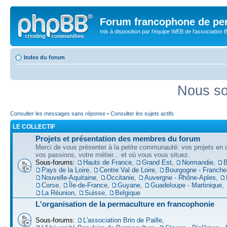
Forum francophone de pe
mis à disposition par l'équipe WEB de l'association B
Index du forum
Nous so
Consulter les messages sans réponse
•
Consulter les sujets actifs
LE COLLECTIF
Projets et présentation des membres du forum
Merci de vous présenter à la petite communauté: vos projets en c
vos passions, votre métier... et où vous vous situez.
Sous-forums:
Hauts de France
,
Grand Est
,
Normandie
,
B
Pays de la Loire
,
Centre Val de Loire
,
Bourgogne - Franch
Nouvelle-Aquitaine
,
Occitanie
,
Auvergne - Rhône-Aples
,
Corse
,
Île-de-France
,
Guyane
,
Guadeloupe - Martinique
,
La Réunion
,
Suisse
,
Belgique
L'organisation de la permaculture en francophonie
Sous-forums:
L'association Brin de Paille
,