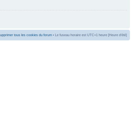
upprimer tous les cookies du forum
• Le fuseau horaire est UTC+1 heure [Heure d’été]