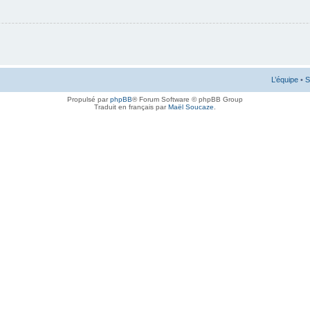
L’équipe
•
S
Propulsé par
phpBB
® Forum Software © phpBB Group
Traduit en français par
Maël Soucaze
.