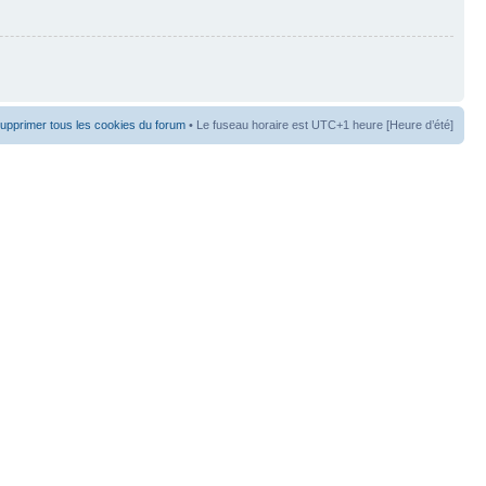
upprimer tous les cookies du forum
• Le fuseau horaire est UTC+1 heure [Heure d’été]