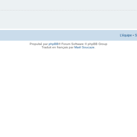
L’équipe
•
S
Propulsé par
phpBB
® Forum Software © phpBB Group
Traduit en français par
Maël Soucaze
.