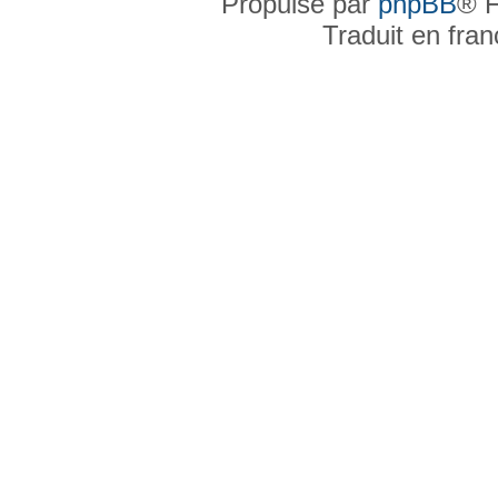
Propulsé par
phpBB
® F
Traduit en fra