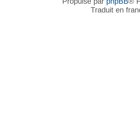
Propulsé par
phpBB
® F
Traduit en fra