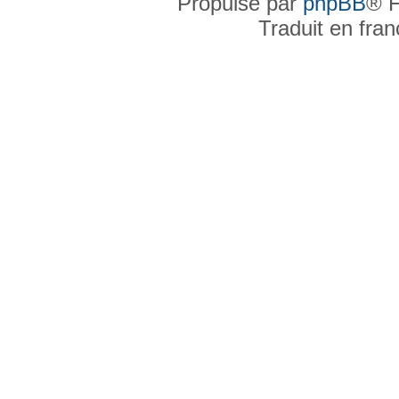
Propulsé par
phpBB
® F
Traduit en fra