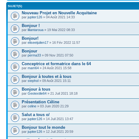
SUJET(S)
Nouveau Projet en Nouvelle Acquitaine
par
jupiter126
» 04 Août 2021 14:33
Bonjour !
par
liliantaroua
» 19 Mai 2022 08:33
Bonjour!
par
eliseetjulien17
» 16 Fév 2022 11:57
Bonjour
par
perma33
» 09 Nov 2021 07:50
Conceptrice et formatrice dans le 64
par
mam64
» 24 Août 2021 15:58
Bonjour à toutes et à tous
par
stephol
» 09 Août 2021 15:11
Bonjour à tous
par
Geotextile64
» 21 Juil 2021 18:18
Présentation Céline
par
celine
» 03 Juin 2020 21:29
Salut a tous o/
par
jupiter126
» 14 Juil 2021 13:47
Bonjour tout le monde
par
jupiter126
» 12 Juil 2021 20:59