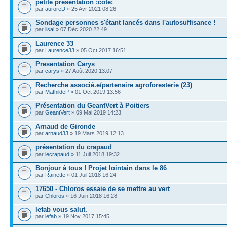
petite présentation :cote:
par
auroreD
» 25 Avr 2021 08:26
Sondage personnes s'étant lancés dans l'autosuffisance !
par
lisal
» 07 Déc 2020 22:49
Laurence 33
par
Laurence33
» 05 Oct 2017 16:51
Presentation Carys
par
carys
» 27 Août 2020 13:07
Recherche associé.e/partenaire agroforesterie (23)
par
MathildeP
» 01 Oct 2019 13:56
Présentation du GeantVert à Poitiers
par
GeantVert
» 09 Mai 2019 14:23
Arnaud de Gironde
par
arnaud33
» 19 Mars 2019 12:13
présentation du crapaud
par
lecrapaud
» 11 Juil 2018 19:32
Bonjour à tous ! Projet lointain dans le 86
par
Rainette
» 01 Juil 2018 16:24
17650 - Chloros essaie de se mettre au vert
par
Chloros
» 16 Juin 2018 16:28
lefab vous salut.
par
lefab
» 19 Nov 2017 15:45