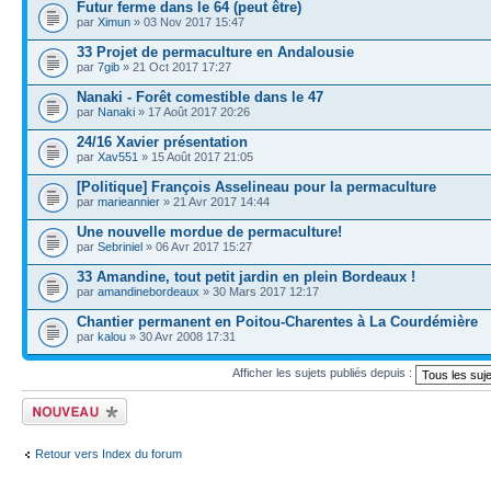
Futur ferme dans le 64 (peut être)
par
Ximun
» 03 Nov 2017 15:47
33 Projet de permaculture en Andalousie
par
7gib
» 21 Oct 2017 17:27
Nanaki - Forêt comestible dans le 47
par
Nanaki
» 17 Août 2017 20:26
24/16 Xavier présentation
par
Xav551
» 15 Août 2017 21:05
[Politique] François Asselineau pour la permaculture
par
marieannier
» 21 Avr 2017 14:44
Une nouvelle mordue de permaculture!
par
Sebriniel
» 06 Avr 2017 15:27
33 Amandine, tout petit jardin en plein Bordeaux !
par
amandinebordeaux
» 30 Mars 2017 12:17
Chantier permanent en Poitou-Charentes à La Courdémière
par
kalou
» 30 Avr 2008 17:31
Afficher les sujets publiés depuis :
Publier un nouveau
sujet
Retour vers Index du forum