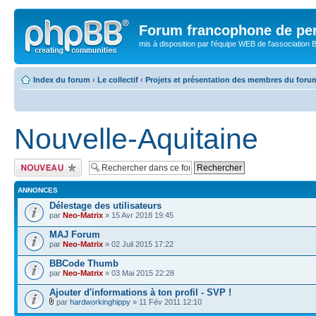
Forum francophone de pe
mis à disposition par l'équipe WEB de l'association B
Index du forum
‹
Le collectif
‹
Projets et présentation des membres du foru
Nouvelle-Aquitaine
Publier un nouveau
sujet
ANNONCES
Délestage des utilisateurs
par
Neo-Matrix
» 15 Avr 2018 19:45
MAJ Forum
par
Neo-Matrix
» 02 Juil 2015 17:22
BBCode Thumb
par
Neo-Matrix
» 03 Mai 2015 22:28
Ajouter d'informations à ton profil - SVP !
par
hardworkinghippy
» 11 Fév 2011 12:10