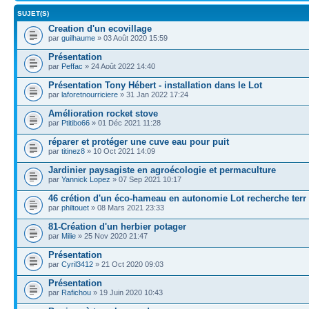
SUJET(S)
Creation d'un ecovillage
par
guilhaume
» 03 Août 2020 15:59
Présentation
par
Peffac
» 24 Août 2022 14:40
Présentation Tony Hébert - installation dans le Lot
par
laforetnourriciere
» 31 Jan 2022 17:24
Amélioration rocket stove
par
Ptitibo66
» 01 Déc 2021 11:28
réparer et protéger une cuve eau pour puit
par
titinez8
» 10 Oct 2021 14:09
Jardinier paysagiste en agroécologie et permaculture
par
Yannick Lopez
» 07 Sep 2021 10:17
46 crétion d'un éco-hameau en autonomie Lot recherche terr
par
philtouet
» 08 Mars 2021 23:33
81-Création d'un herbier potager
par
Milie
» 25 Nov 2020 21:47
Présentation
par
Cyril3412
» 21 Oct 2020 09:03
Présentation
par
Rafichou
» 19 Juin 2020 10:43