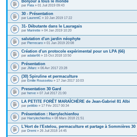
Bonjour à tous le monde
par
Pata
» 01 Juil 2019 09:43
30 - Présentation
par
LaurentC
» 10 Jan 2019 17:22
31- Débutante dans le Lauragais
par
Marirette
» 04 Jan 2019 10:20
salutation d'un jardin néophyte
par
Pierrecaro
» 01 Jan 2019 20:08
Création d'un protocole expérimental pour un LPA (66)
par
adalar66
» 15 Oct 2018 10:50
Présentation
par
JMarc
» 06 Avr 2017 23:28
(30) Spiruline et permaculture
par
Emilie Rousselou
» 17 Jan 2017 10:03
Presentation 30 Gard
par
herve
» 07 Juil 2017 21:00
LA PETITE FORÊT MARAÎCHÈRE de Jean-Gabriel 81 Albi
par
petitbio
» 17 Fév 2017 00:34
Présentation : Harrylechienfou
par
Harrylechienfou
» 08 Mars 2018 21:51
L'Hort de l'Estelou, permaculture et partage à Sommières 30
par
Dremi
» 26 Juil 2018 14:45