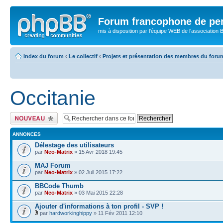
Forum francophone de pe
mis à disposition par l'équipe WEB de l'association B
Index du forum
‹
Le collectif
‹
Projets et présentation des membres du foru
Occitanie
Publier un nouveau
sujet
ANNONCES
Délestage des utilisateurs
par
Neo-Matrix
» 15 Avr 2018 19:45
MAJ Forum
par
Neo-Matrix
» 02 Juil 2015 17:22
BBCode Thumb
par
Neo-Matrix
» 03 Mai 2015 22:28
Ajouter d'informations à ton profil - SVP !
par
hardworkinghippy
» 11 Fév 2011 12:10