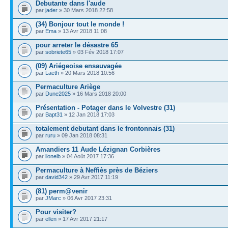
Debutante dans l'aude
par
jader
» 30 Mars 2018 22:58
(34) Bonjour tout le monde !
par
Ema
» 13 Avr 2018 11:08
pour arreter le désastre 65
par
sobriete65
» 03 Fév 2018 17:07
(09) Ariégeoise ensauvagée
par
Laeth
» 20 Mars 2018 10:56
Permaculture Ariège
par
Dune2025
» 16 Mars 2018 20:00
Présentation - Potager dans le Volvestre (31)
par
Bapt31
» 12 Jan 2018 17:03
totalement debutant dans le frontonnais (31)
par
ruru
» 09 Jan 2018 08:31
Amandiers 11 Aude Lézignan Corbières
par
lionelb
» 04 Août 2017 17:36
Permaculture à Neffiès près de Béziers
par
david342
» 29 Avr 2017 11:19
(81) perm@venir
par
JMarc
» 06 Avr 2017 23:31
Pour visiter?
par
ellen
» 17 Avr 2017 21:17