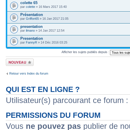
colette 65
par
colette
» 16 Mars 2017 15:40
Présentation
par
Griffon65
» 16 Jan 2017 21:05
presentation
par
ilmano
» 14 Jan 2017 12:54
Presentation
par
FannyR
» 14 Déc 2016 03:25
Afficher les sujets publiés depuis :
Publier un nouveau
sujet
Retour vers Index du forum
QUI EST EN LIGNE ?
Utilisateur(s) parcourant ce forum : 
PERMISSIONS DU FORUM
Vous
ne pouvez pas
publier de no