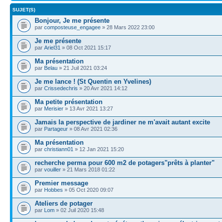
SUJET(S)
Bonjour, Je me présente
par
composteuse_engagee
» 28 Mars 2022 23:00
Je me présente
par
Ariel31
» 08 Oct 2021 15:17
Ma présentation
par
Belau
» 21 Juil 2021 03:24
Je me lance ! (St Quentin en Yvelines)
par
Crissedechris
» 20 Avr 2021 14:12
Ma petite présentation
par
Merisier
» 13 Avr 2021 13:27
Jamais la perspective de jardiner ne m'avait autant excite
par
Partageur
» 08 Avr 2021 02:36
Ma présentation
par
christiann01
» 12 Jan 2021 15:20
recherche perma pour 600 m2 de potagers"prêts à planter"
par
vouiller
» 21 Mars 2018 01:22
Premier message
par
Hobbes
» 05 Oct 2020 09:07
Ateliers de potager
par
Lom
» 02 Juil 2020 15:48