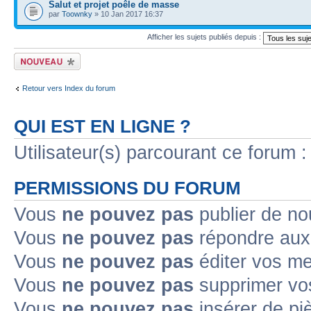
Salut et projet poêle de masse
par
Toownky
» 10 Jan 2017 16:37
Afficher les sujets publiés depuis :
Publier un nouveau
sujet
Retour vers Index du forum
QUI EST EN LIGNE ?
Utilisateur(s) parcourant ce forum : 
PERMISSIONS DU FORUM
Vous
ne pouvez pas
publier de no
Vous
ne pouvez pas
répondre aux 
Vous
ne pouvez pas
éditer vos m
Vous
ne pouvez pas
supprimer vo
Vous
ne pouvez pas
insérer de pi