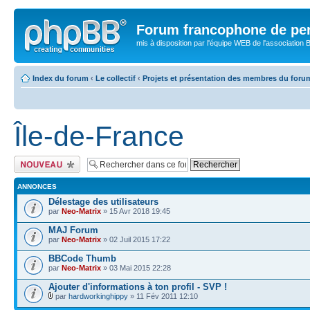
Forum francophone de pe
mis à disposition par l'équipe WEB de l'association B
Index du forum
‹
Le collectif
‹
Projets et présentation des membres du foru
Île-de-France
Publier un nouveau
sujet
ANNONCES
Délestage des utilisateurs
par
Neo-Matrix
» 15 Avr 2018 19:45
MAJ Forum
par
Neo-Matrix
» 02 Juil 2015 17:22
BBCode Thumb
par
Neo-Matrix
» 03 Mai 2015 22:28
Ajouter d'informations à ton profil - SVP !
par
hardworkinghippy
» 11 Fév 2011 12:10