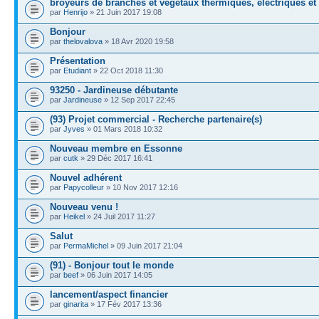
broyeurs de branches et végétaux thermiques, électriques et
par
Henrijo
» 21 Juin 2017 19:08
Bonjour
par
thelovalova
» 18 Avr 2020 19:58
Présentation
par
Etudiant
» 22 Oct 2018 11:30
93250 - Jardineuse débutante
par
Jardineuse
» 12 Sep 2017 22:45
(93) Projet commercial - Recherche partenaire(s)
par
Jyves
» 01 Mars 2018 10:32
Nouveau membre en Essonne
par
cutk
» 29 Déc 2017 16:41
Nouvel adhérent
par
Papycolleur
» 10 Nov 2017 12:16
Nouveau venu !
par
Heikel
» 24 Juil 2017 11:27
Salut
par
PermaMichel
» 09 Juin 2017 21:04
(91) - Bonjour tout le monde
par
beef
» 06 Juin 2017 14:05
lancement/aspect financier
par
ginarita
» 17 Fév 2017 13:36