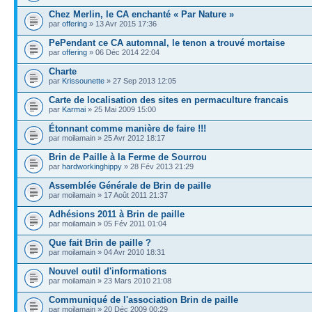
Chez Merlin, le CA enchanté « Par Nature »
par
offering
» 13 Avr 2015 17:36
PePendant ce CA automnal, le tenon a trouvé mortaise
par
offering
» 06 Déc 2014 22:04
Charte
par
Krissounette
» 27 Sep 2013 12:05
Carte de localisation des sites en permaculture francais
par
Karmai
» 25 Mai 2009 15:00
Étonnant comme manière de faire !!!
par moilamain » 25 Avr 2012 18:17
Brin de Paille à la Ferme de Sourrou
par
hardworkinghippy
» 28 Fév 2013 21:29
Assemblée Générale de Brin de paille
par moilamain » 17 Août 2011 21:37
Adhésions 2011 à Brin de paille
par moilamain » 05 Fév 2011 01:04
Que fait Brin de paille ?
par moilamain » 04 Avr 2010 18:31
Nouvel outil d'informations
par moilamain » 23 Mars 2010 21:08
Communiqué de l'association Brin de paille
par moilamain » 20 Déc 2009 00:29