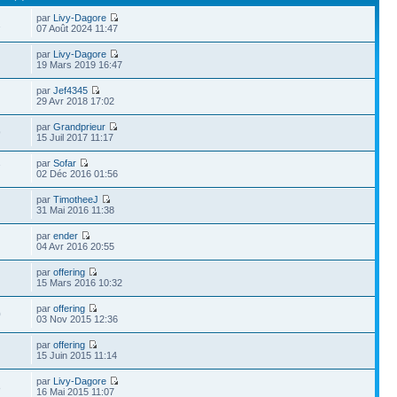
par
Livy-Dagore
1
07 Août 2024 11:47
par
Livy-Dagore
19 Mars 2019 16:47
par
Jef4345
29 Avr 2018 17:02
par
Grandprieur
9
15 Juil 2017 11:17
par
Sofar
7
02 Déc 2016 01:56
par
TimotheeJ
31 Mai 2016 11:38
par
ender
04 Avr 2016 20:55
par
offering
15 Mars 2016 10:32
par
offering
0
03 Nov 2015 12:36
par
offering
15 Juin 2015 11:14
par
Livy-Dagore
8
16 Mai 2015 11:07