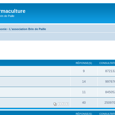
rmaculture
rin de Paille
honie
‹
L'association Brin de Paille
RÉPONSE(S)
CONSULTATI
9
87213
14
99767
11
84505
40
25097
1
2
3
RÉPONSE(S)
CONSULTATI