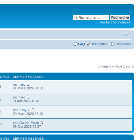
Recherche avancée
FAQ
Inscription
Connexion
37 sujets • Page
1
sur
1
ON(S)
DERNIER MESSAGE
par
mec
2
01 Mars 2026 01:30
par
mec
6
11 Avr 2026 10:41
par
Oiluy88
2
09 Mars 2026 18:40
par
Claude-Epick
03
06 Oct 2025 02:37
ON(S)
DERNIER MESSAGE