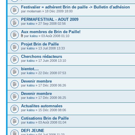
Festivalier = adhérent Brin de paille -> Bulletin d'adhésion
par moilamain » 18 Déc 2009 18:00
PERMAFESTIVAL - AOUT 2009
par
kalou
» 27 Sep 2008 02:56
Aux membres de Brin de Paille!
par
kalou
» 03 Août 2008 01:10
Projet Brin de Paille
par
kalou
» 13 Juil 2008 13:33
Cherchons rédacteurs
par
kalou
» 17 Juin 2008 13:10
bientot....
par
kalou
» 22 Déc 2008 07:53
Devenir membre
par
kalou
» 17 Déc 2008 06:26
Devenir membre
par
kalou
» 17 Déc 2008 06:25
Actualites automnales
par
kalou
» 15 Déc 2008 08:06
Cotisations Brin de Paille
par
kalou
» 03 Août 2008 01:04
DEFI JEUNE
par
kalou
» 04 Juil 2008 11:23