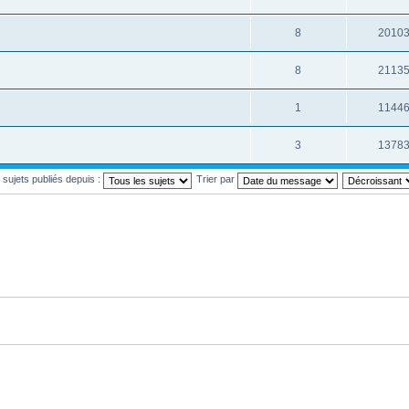
8
2010
8
2113
1
1144
3
1378
s sujets publiés depuis :
Trier par