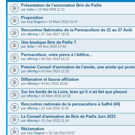
Présentation de l'association Brin de Paille
par
kalou
» 10 Mai 2008 11:31
Proposition
par
Livy-Dagore
» 19 Mars 2019 16:47
Rencontres Nationales de la Permaculture du 21 au 27 Août
par
offering
» 27 Juin 2017 19:33
Une boutique Brin de Paille ?
par
Sofar
» 03 Nov 2016 17:44
Permaculture, votre pierre à l'édifice...
par
offering
» 06 Déc 2014 22:12
Premier Conseil d'animation de l'année, une année qui prom
par
offering
» 03 Nov 2015 12:32
Diffamation et fausse affiliation
par
offering
» 04 Avr 2016 10:42
Sur les bords de la Loire, bien qu’il n’ait fait que pleuvoi
par
offering
» 15 Mars 2016 10:32
Rencontres nationale de la permaculture à Saffré (44)
par
offering
» 15 Juin 2015 11:42
Le Conseil d'animation de Brin de Paille Juin 2015
par
offering
» 15 Juin 2015 11:14
Réclamation
par
Livy-Dagore
» 22 Juil 2013 20:57