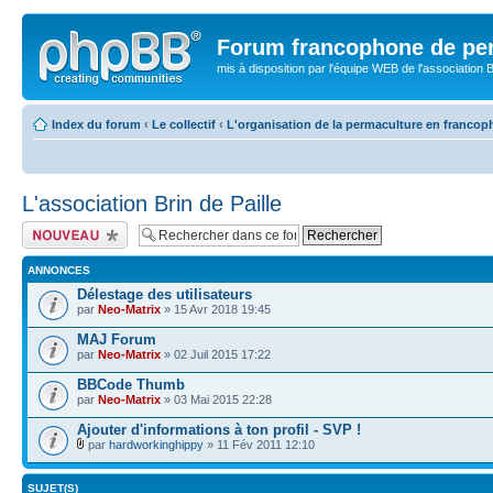
Forum francophone de pe
mis à disposition par l'équipe WEB de l'association B
Index du forum
‹
Le collectif
‹
L'organisation de la permaculture en francop
L'association Brin de Paille
Publier un nouveau
sujet
ANNONCES
Délestage des utilisateurs
par
Neo-Matrix
» 15 Avr 2018 19:45
MAJ Forum
par
Neo-Matrix
» 02 Juil 2015 17:22
BBCode Thumb
par
Neo-Matrix
» 03 Mai 2015 22:28
Ajouter d'informations à ton profil - SVP !
par
hardworkinghippy
» 11 Fév 2011 12:10
SUJET(S)