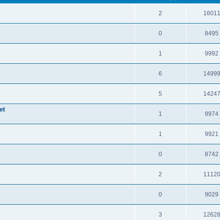
2
1601
0
8495
1
9992
6
1499
5
1424
et
1
9974
1
9921
0
8742
2
1112
0
9029
3
1262