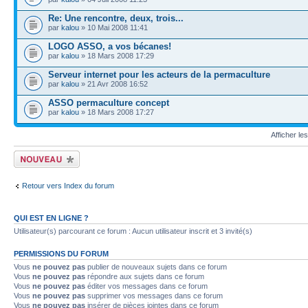
Re: Une rencontre, deux, trois...
par
kalou
» 10 Mai 2008 11:41
LOGO ASSO, a vos bécanes!
par
kalou
» 18 Mars 2008 17:29
Serveur internet pour les acteurs de la permaculture
par
kalou
» 21 Avr 2008 16:52
ASSO permaculture concept
par
kalou
» 18 Mars 2008 17:27
Afficher le
Publier un nouveau
sujet
Retour vers Index du forum
QUI EST EN LIGNE ?
Utilisateur(s) parcourant ce forum : Aucun utilisateur inscrit et 3 invité(s)
PERMISSIONS DU FORUM
Vous
ne pouvez pas
publier de nouveaux sujets dans ce forum
Vous
ne pouvez pas
répondre aux sujets dans ce forum
Vous
ne pouvez pas
éditer vos messages dans ce forum
Vous
ne pouvez pas
supprimer vos messages dans ce forum
Vous
ne pouvez pas
insérer de pièces jointes dans ce forum