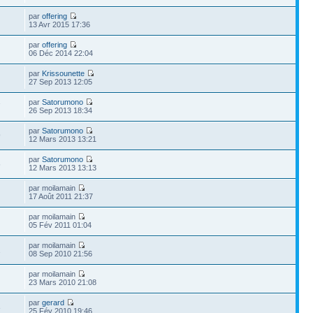
par
offering
13 Avr 2015 17:36
par
offering
06 Déc 2014 22:04
par
Krissounette
27 Sep 2013 12:05
par
Satorumono
7
26 Sep 2013 18:34
par
Satorumono
9
12 Mars 2013 13:21
par
Satorumono
6
12 Mars 2013 13:13
par moilamain
17 Août 2011 21:37
par moilamain
05 Fév 2011 01:04
par moilamain
2
08 Sep 2010 21:56
par moilamain
23 Mars 2010 21:08
par
gerard
3
25 Fév 2010 19:46