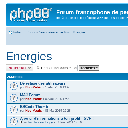
Forum francophone de pe
mis à disposition par l'équipe WEB de l'association B
Index du forum
‹
Vos mains en action
‹
Energies
Energies
Publier un nouveau
sujet
ANNONCES
Délestage des utilisateurs
par
Neo-Matrix
» 15 Avr 2018 19:45
MAJ Forum
par
Neo-Matrix
» 02 Juil 2015 17:22
BBCode Thumb
par
Neo-Matrix
» 03 Mai 2015 22:28
Ajouter d'informations à ton profil - SVP !
par
hardworkinghippy
» 11 Fév 2011 12:10