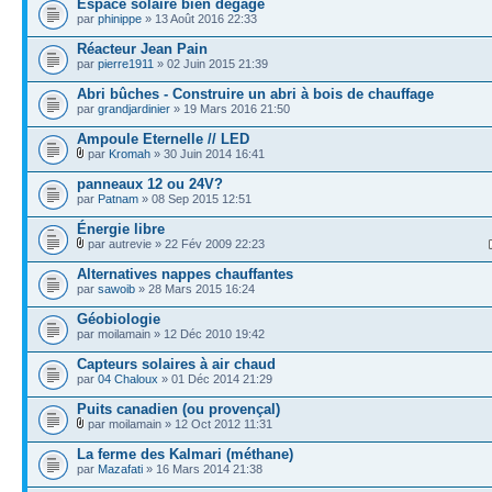
Espace solaire bien dégagé
par
phinippe
» 13 Août 2016 22:33
Réacteur Jean Pain
par
pierre1911
» 02 Juin 2015 21:39
Abri bûches - Construire un abri à bois de chauffage
par
grandjardinier
» 19 Mars 2016 21:50
Ampoule Eternelle // LED
par
Kromah
» 30 Juin 2014 16:41
panneaux 12 ou 24V?
par
Patnam
» 08 Sep 2015 12:51
Énergie libre
par autrevie » 22 Fév 2009 22:23
Alternatives nappes chauffantes
par
sawoib
» 28 Mars 2015 16:24
Géobiologie
par moilamain » 12 Déc 2010 19:42
Capteurs solaires à air chaud
par
04 Chaloux
» 01 Déc 2014 21:29
Puits canadien (ou provençal)
par moilamain » 12 Oct 2012 11:31
La ferme des Kalmari (méthane)
par
Mazafati
» 16 Mars 2014 21:38