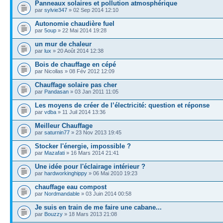
Panneaux solaires et pollution atmosphérique
par
sylvie347
» 02 Sep 2014 12:10
Autonomie chaudière fuel
par
5oup
» 22 Mai 2014 19:28
un mur de chaleur
par
lux
» 20 Août 2014 12:38
Bois de chauffage en cépé
par Nicollas » 08 Fév 2012 12:09
Chauffage solaire pas cher
par
Pandasan
» 03 Jan 2011 11:05
Les moyens de créer de l’électricité: question et réponse
par
vdba
» 11 Juil 2014 13:36
Meilleur Chauffage
par
saturnin77
» 23 Nov 2013 19:45
Stocker l'énergie, impossible ?
par
Mazafati
» 16 Mars 2014 21:41
Une idée pour l'éclairage intérieur ?
par
hardworkinghippy
» 06 Mai 2010 19:23
chauffage eau compost
par
Nordmandable
» 03 Juin 2014 00:58
Je suis en train de me faire une cabane...
par
Bouzzy
» 18 Mars 2013 21:08