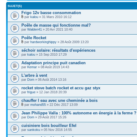
SUJET(S)
Frigo 12v basse consommation
par
kalou
» 31 Mars 2010 16:12
Poêle de masse qui fonctionne mal?
par
Walden41
» 20 Avr 2021 10:40
Poêle Rocket
par
hardworkinghippy
» 28 Août 2009 13:20
séchoir solaire: résultats d'expériences
par
kalou
» 15 Sep 2010 17:29
Adaptation principe puit canadien
par
Kemar
» 08 Août 2019 14:43
L'arbre à vent
par
Dom
» 06 Août 2014 13:16
rocket stove batch rocket et accu gaz styx
par
frigue
» 12 Jan 2018 20:39
chauffer l eau avec une cheminée a bois
par
mohand55
» 22 Déc 2017 13:09
Jean Philippe Valla : 100% autonome en énergie à la ferme ?
par
Dom
» 29 Août 2017 15:26
cuisiniere bois bouilleur Efel
par
sankoku
» 05 Nov 2016 14:55