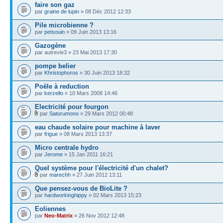
faire son gaz
par
graine de lupin
» 08 Déc 2012 12:33
Pile microbienne ?
par
petsouin
» 09 Juin 2013 13:16
Gazogène
par autrevie3 » 23 Mai 2013 17:30
pompe belier
par
Khristophoros
» 30 Juin 2013 18:32
Poële à reduction
par
kerzello
» 10 Mars 2008 14:46
Electricité pour fourgon
par
Satorumono
» 29 Mars 2012 00:48
eau chaude solaire pour machine à laver
par
frigue
» 08 Mars 2013 13:37
Micro centrale hydro
par
Jerome
» 15 Jan 2011 16:21
Quel système pour l'électricité d'un chalet?
par
marechh
» 27 Juin 2012 13:11
Que pensez-vous de BioLite ?
par
hardworkinghippy
» 02 Mars 2013 15:23
Eoliennes
par
Neo-Matrix
» 26 Nov 2012 12:48