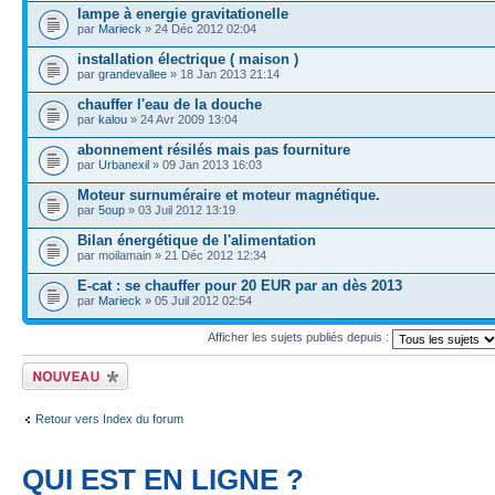
lampe à energie gravitationelle
par
Marieck
» 24 Déc 2012 02:04
installation électrique ( maison )
par
grandevallee
» 18 Jan 2013 21:14
chauffer l'eau de la douche
par
kalou
» 24 Avr 2009 13:04
abonnement résilés mais pas fourniture
par
Urbanexil
» 09 Jan 2013 16:03
Moteur surnuméraire et moteur magnétique.
par
5oup
» 03 Juil 2012 13:19
Bilan énergétique de l'alimentation
par moilamain » 21 Déc 2012 12:34
E-cat : se chauffer pour 20 EUR par an dès 2013
par
Marieck
» 05 Juil 2012 02:54
Afficher les sujets publiés depuis :
Publier un nouveau
sujet
Retour vers Index du forum
QUI EST EN LIGNE ?