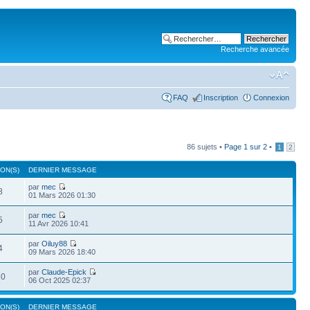
Recherche avancée
FAQ
Inscription
Connexion
86 sujets •
Page
1
sur
2
•
1
2
ON(S)
DERNIER MESSAGE
par
mec
8
01 Mars 2026 01:30
par
mec
5
11 Avr 2026 10:41
par
Oiluy88
4
09 Mars 2026 18:40
par
Claude-Epick
20
06 Oct 2025 02:37
ON(S)
DERNIER MESSAGE