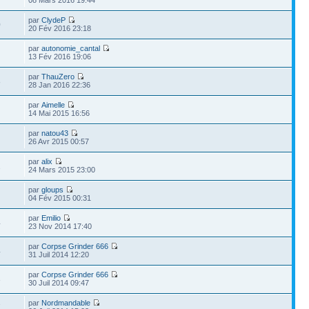
par
ClydeP
0
20 Fév 2016 23:18
par
autonomie_cantal
13 Fév 2016 19:06
par
ThauZero
8
28 Jan 2016 22:36
par
Aimelle
14 Mai 2015 16:56
par
natou43
26 Avr 2015 00:57
par
alix
2
24 Mars 2015 23:00
par
gloups
04 Fév 2015 00:31
par
Emilio
4
23 Nov 2014 17:40
par
Corpse Grinder 666
4
31 Juil 2014 12:20
par
Corpse Grinder 666
3
30 Juil 2014 09:47
par
Nordmandable
7