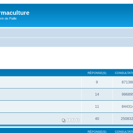
rmaculture
rin de Paille
RÉPONSE(S)
CONSULTATI
9
87138
14
99689
11
84431
40
25083
1
2
3
RÉPONSE(S)
CONSULTATI