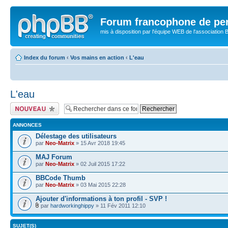
Forum francophone de pe
mis à disposition par l'équipe WEB de l'association B
Index du forum
‹
Vos mains en action
‹
L'eau
L'eau
Publier un nouveau
sujet
ANNONCES
Délestage des utilisateurs
par
Neo-Matrix
» 15 Avr 2018 19:45
MAJ Forum
par
Neo-Matrix
» 02 Juil 2015 17:22
BBCode Thumb
par
Neo-Matrix
» 03 Mai 2015 22:28
Ajouter d'informations à ton profil - SVP !
par
hardworkinghippy
» 11 Fév 2011 12:10
SUJET(S)