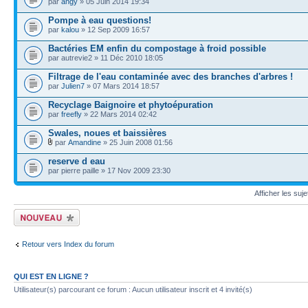
par
angy
» 05 Juin 2014 19:34
Pompe à eau questions!
par
kalou
» 12 Sep 2009 16:57
Bactéries EM enfin du compostage à froid possible
par autrevie2 » 11 Déc 2010 18:05
Filtrage de l'eau contaminée avec des branches d'arbres !
par
Julien7
» 07 Mars 2014 18:57
Recyclage Baignoire et phytoépuration
par
freefly
» 22 Mars 2014 02:42
Swales, noues et baissières
par
Amandine
» 25 Juin 2008 01:56
reserve d eau
par pierre paille » 17 Nov 2009 23:30
Afficher les suj
Publier un nouveau
sujet
Retour vers Index du forum
QUI EST EN LIGNE ?
Utilisateur(s) parcourant ce forum : Aucun utilisateur inscrit et 4 invité(s)