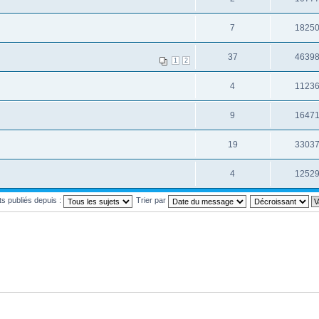
7
1825
37
4639
1
2
4
1123
9
1647
19
3303
4
1252
ets publiés depuis :
Trier par