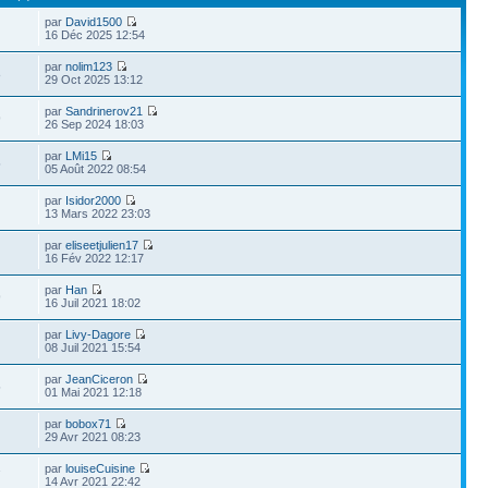
par
David1500
16 Déc 2025 12:54
par
nolim123
8
29 Oct 2025 13:12
par
Sandrinerov21
9
26 Sep 2024 18:03
par
LMi15
5
05 Août 2022 08:54
par
Isidor2000
13 Mars 2022 23:03
par
eliseetjulien17
16 Fév 2022 12:17
par
Han
9
16 Juil 2021 18:02
par
Livy-Dagore
08 Juil 2021 15:54
par
JeanCiceron
5
01 Mai 2021 12:18
par
bobox71
29 Avr 2021 08:23
par
louiseCuisine
7
14 Avr 2021 22:42