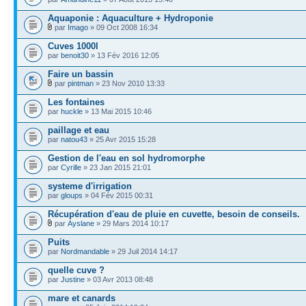
Aquaponie : Aquaculture + Hydroponie
par
Imago
» 09 Oct 2008 16:34
Cuves 1000l
par
benoit30
» 13 Fév 2016 12:05
Faire un bassin
par
pintman
» 23 Nov 2010 13:33
Les fontaines
par
huckle
» 13 Mai 2015 10:46
paillage et eau
par
natou43
» 25 Avr 2015 15:28
Gestion de l'eau en sol hydromorphe
par
Cyrille
» 23 Jan 2015 21:01
systeme d'irrigation
par
gloups
» 04 Fév 2015 00:31
Récupération d'eau de pluie en cuvette, besoin de conseils.
par
Ayslane
» 29 Mars 2014 10:17
Puits
par
Nordmandable
» 29 Juil 2014 14:17
quelle cuve ?
par
Justine
» 03 Avr 2013 08:48
mare et canards