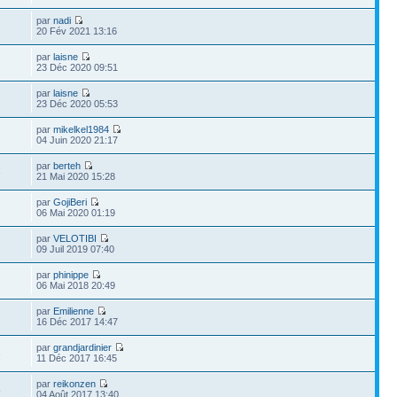
par
nadi
20 Fév 2021 13:16
par
laisne
2
23 Déc 2020 09:51
par
laisne
23 Déc 2020 05:53
par
mikelkel1984
04 Juin 2020 21:17
par
berteh
3
21 Mai 2020 15:28
par
GojiBeri
06 Mai 2020 01:19
par
VELOTIBI
09 Juil 2019 07:40
par
phinippe
06 Mai 2018 20:49
par
Emilienne
16 Déc 2017 14:47
par
grandjardinier
3
11 Déc 2017 16:45
par
reikonzen
5
04 Août 2017 13:40