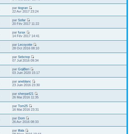
par
tiogran
8
22 Avr 2017 23:24
par
Sofar
6
20 Fév 2017 11:22
par
furax
6
14 Fév 2017 14:41
par
Lecoyotte
8
28 Oct 2016 08:10
par
Sebctop
1
07 Juil 2016 09:34
par
GojiBeri
3
03 Juin 2020 15:17
par
aneblanc
3
23 Juin 2016 23:30
par
sherpa421
3
26 Mai 2016 11:35
par
Tom25
7
16 Mai 2016 23:31
par
Dom
0
26 Avr 2016 08:33
par
lifala
6
08 Mars 2016 19:44