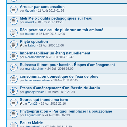
Arroser par condensation
par
0tyugh
» 11 Août 2016 01:26
Meli Melo : outils pédagogiques sur l'eau
par
nivolet
» 10 Fév 2017 13:25
Récupération d'eau de pluie sur un toit amianté
par
haaoos
» 15 Nov 2015 12:00
Phyto-épuration
par
kalou
» 22 Avr 2008 12:06
Impérmeabiliser un étang naturellement
par
Nordmandable
» 28 Juil 2014 13:47
Ruisseau filtrant pour bassin - Étapes d'aménagement
par
grandjardinier
» 24 Juin 2016 16:09
consommation domestique de l’eau de pluie
par
terrapermaculture
» 18 Avr 2011 07:45
Étapes d'aménagement d'un Bassin de Jardin
par
grandjardinier
» 19 Mars 2016 21:34
Source qui inonde ma terre
par
Tom25
» 18 Avr 2016 22:16
Phytoepruration – Par quoi remplacer la pouzzolane
par
LagunaVida
» 24 Avr 2016 02:33
Eau et Mairie
par
Amandine11
» 07 Août 2013 15:40