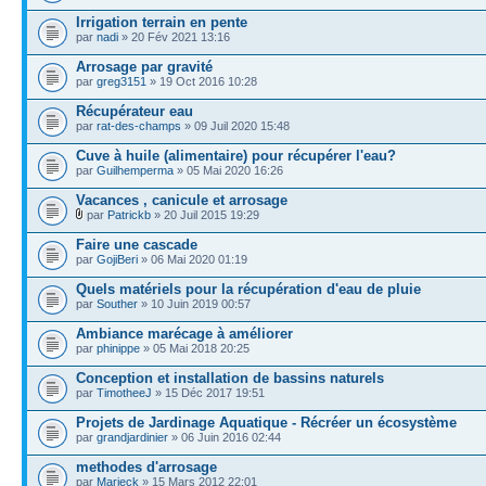
Irrigation terrain en pente
par
nadi
» 20 Fév 2021 13:16
Arrosage par gravité
par
greg3151
» 19 Oct 2016 10:28
Récupérateur eau
par
rat-des-champs
» 09 Juil 2020 15:48
Cuve à huile (alimentaire) pour récupérer l'eau?
par
Guilhemperma
» 05 Mai 2020 16:26
Vacances , canicule et arrosage
par
Patrickb
» 20 Juil 2015 19:29
Faire une cascade
par
GojiBeri
» 06 Mai 2020 01:19
Quels matériels pour la récupération d'eau de pluie
par
Souther
» 10 Juin 2019 00:57
Ambiance marécage à améliorer
par
phinippe
» 05 Mai 2018 20:25
Conception et installation de bassins naturels
par
TimotheeJ
» 15 Déc 2017 19:51
Projets de Jardinage Aquatique - Récréer un écosystème
par
grandjardinier
» 06 Juin 2016 02:44
methodes d'arrosage
par
Marieck
» 15 Mars 2012 22:01