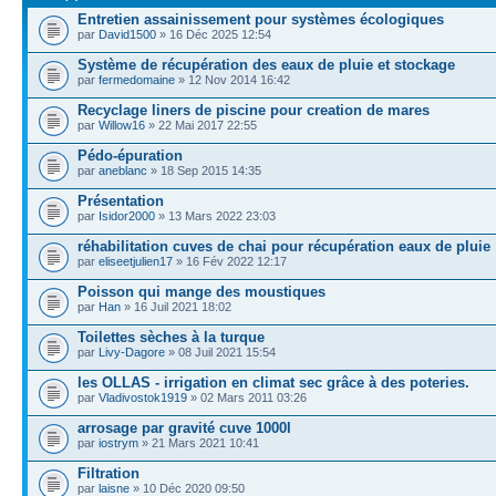
Entretien assainissement pour systèmes écologiques
par
David1500
» 16 Déc 2025 12:54
Système de récupération des eaux de pluie et stockage
par
fermedomaine
» 12 Nov 2014 16:42
Recyclage liners de piscine pour creation de mares
par
Willow16
» 22 Mai 2017 22:55
Pédo-épuration
par
aneblanc
» 18 Sep 2015 14:35
Présentation
par
Isidor2000
» 13 Mars 2022 23:03
réhabilitation cuves de chai pour récupération eaux de pluie
par
eliseetjulien17
» 16 Fév 2022 12:17
Poisson qui mange des moustiques
par
Han
» 16 Juil 2021 18:02
Toilettes sèches à la turque
par
Livy-Dagore
» 08 Juil 2021 15:54
les OLLAS - irrigation en climat sec grâce à des poteries.
par
Vladivostok1919
» 02 Mars 2011 03:26
arrosage par gravité cuve 1000l
par
iostrym
» 21 Mars 2021 10:41
Filtration
par
laisne
» 10 Déc 2020 09:50