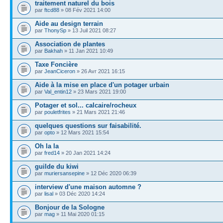
traitement naturel du bois
par
ftcd88
» 08 Fév 2021 14:00
Aide au design terrain
par
ThonySp
» 13 Juil 2021 08:27
Association de plantes
par
Bakhah
» 11 Jan 2021 10:49
Taxe Foncière
par
JeanCiceron
» 26 Avr 2021 16:15
Aide à la mise en place d'un potager urbain
par
Val_entin12
» 23 Mars 2021 19:00
Potager et sol... calcaire/rocheux
par
pouletfrites
» 21 Mars 2021 21:46
quelques questions sur faisabilité.
par
opto
» 12 Mars 2021 15:54
Oh la la
par
fred14
» 20 Jan 2021 14:24
guilde du kiwi
par
muriersansepine
» 12 Déc 2020 06:39
interview d'une maison automne ?
par
lisal
» 03 Déc 2020 14:24
Bonjour de la Sologne
par
mag
» 11 Mai 2020 01:15