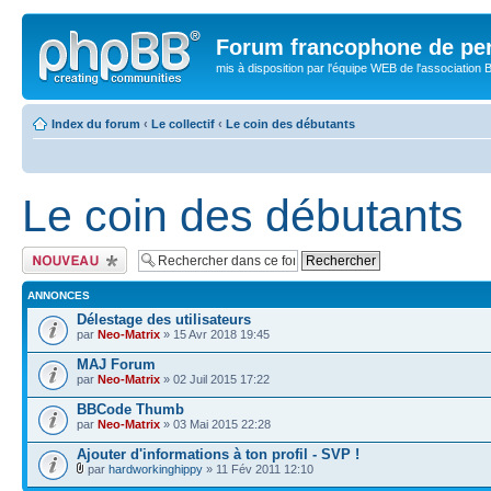
Forum francophone de pe
mis à disposition par l'équipe WEB de l'association B
Index du forum
‹
Le collectif
‹
Le coin des débutants
Le coin des débutants
Publier un nouveau
sujet
ANNONCES
Délestage des utilisateurs
par
Neo-Matrix
» 15 Avr 2018 19:45
MAJ Forum
par
Neo-Matrix
» 02 Juil 2015 17:22
BBCode Thumb
par
Neo-Matrix
» 03 Mai 2015 22:28
Ajouter d'informations à ton profil - SVP !
par
hardworkinghippy
» 11 Fév 2011 12:10