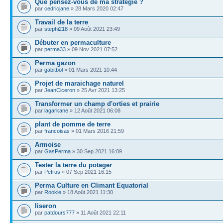
Que pensez-vous de ma stratégie ?
par
cedricjane
» 28 Mars 2020 02:47
Travail de la terre
par
stephi218
» 09 Août 2021 23:49
Débuter en permaculture
par
perma33
» 09 Nov 2021 07:52
Perma gazon
par
gabitbol
» 01 Mars 2021 10:44
Projet de maraichage naturel
par
JeanCiceron
» 25 Avr 2021 13:25
Transformer un champ d'orties et prairie
par
lagarkane
» 12 Août 2021 06:08
plant de pomme de terre
par
francoisas
» 01 Mars 2016 21:59
Armoise
par
GasPerma
» 30 Sep 2021 16:09
Tester la terre du potager
par
Petrus
» 07 Sep 2021 16:15
Perma Culture en Climant Equatorial
par
Rookie
» 18 Août 2021 11:30
liseron
par
patdours777
» 11 Août 2021 22:11