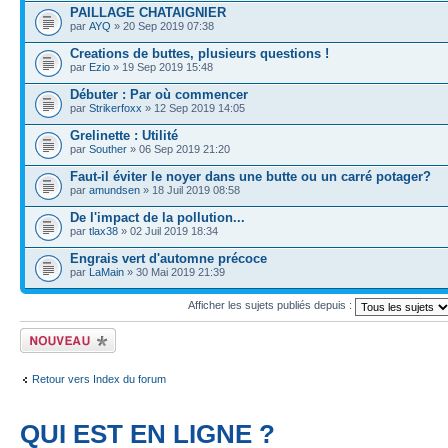
PAILLAGE CHATAIGNIER
par
AYQ
» 20 Sep 2019 07:38
Creations de buttes, plusieurs questions !
par
Ezio
» 19 Sep 2019 15:48
Débuter : Par où commencer
par
Strikerfoxx
» 12 Sep 2019 14:05
Grelinette : Utilité
par
Souther
» 06 Sep 2019 21:20
Faut-il éviter le noyer dans une butte ou un carré potager?
par
amundsen
» 18 Juil 2019 08:58
De l'impact de la pollution...
par
tlax38
» 02 Juil 2019 18:34
Engrais vert d'automne précoce
par
LaMain
» 30 Mai 2019 21:39
Afficher les sujets publiés depuis :
Publier un nouveau
sujet
Retour vers Index du forum
QUI EST EN LIGNE ?