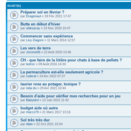
SUJET(S)
Préparer sol en février ?
par
Dragonaut
» 19 Fév 2021 17:47
Butte en début d'hiver
par
ubikspray
» 23 Nov 2020 15:47
Commencer sans expérience
par
Livy-Dagore
» 11 Mars 2014 12:57
Les vers de terre
par
Jerome06
» 22 Août 2020 13:46
CH - que faire de la litière pour chats à base de pellets ?
par
tedroc
» 09 Août 2016 14:20
La permaculture est-elle seulement agricole ?
par
ruderal
» 24 Avr 2022 07:27
laurier rose au potager, toxique ?
par
nida-du
» 29 Avr 2021 10:44
Besoin d'aide pour vérifier mes recherches pour un jeu
par
Babybird
» 13 Juin 2022 11:42
budget aide où autre
par
marco79
» 21 Mars 2017 13:16
Sol très très dur
par
Alain
» 22 Oct 2021 15:04