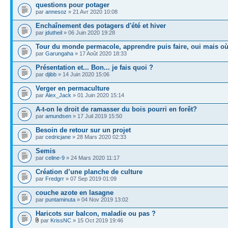
questions pour potager
par
annesoz
» 21 Avr 2020 10:08
Enchaînement des potagers d'été et hiver
par
jdutheil
» 06 Juin 2020 19:28
Tour du monde permacole, apprendre puis faire, oui mais où
par
Garungaha
» 17 Août 2020 18:33
Présentation et... Bon... je fais quoi ?
par
djibb
» 14 Juin 2020 15:06
Verger en permaculture
par
Alex_Jack
» 01 Juin 2020 15:14
A-t-on le droit de ramasser du bois pourri en forêt?
par
amundsen
» 17 Juil 2019 15:50
Besoin de retour sur un projet
par
cedricjane
» 28 Mars 2020 02:33
Semis
par
celine-9
» 24 Mars 2020 11:17
Création d’une planche de culture
par
Fredgrr
» 07 Sep 2019 01:09
couche azote en lasagne
par
puntaminuta
» 04 Nov 2019 13:02
Haricots sur balcon, maladie ou pas ?
par
KrissNC
» 15 Oct 2019 19:46