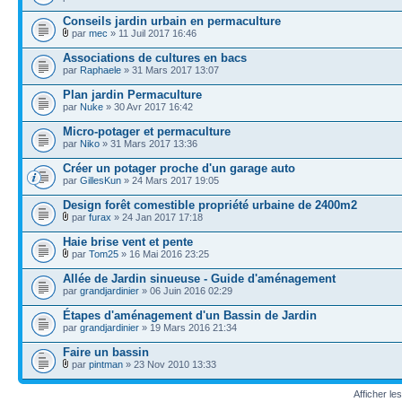
Conseils jardin urbain en permaculture
par
mec
» 11 Juil 2017 16:46
Associations de cultures en bacs
par
Raphaele
» 31 Mars 2017 13:07
Plan jardin Permaculture
par
Nuke
» 30 Avr 2017 16:42
Micro-potager et permaculture
par
Niko
» 31 Mars 2017 13:36
Créer un potager proche d'un garage auto
par
GillesKun
» 24 Mars 2017 19:05
Design forêt comestible propriété urbaine de 2400m2
par
furax
» 24 Jan 2017 17:18
Haie brise vent et pente
par
Tom25
» 16 Mai 2016 23:25
Allée de Jardin sinueuse - Guide d'aménagement
par
grandjardinier
» 06 Juin 2016 02:29
Étapes d'aménagement d'un Bassin de Jardin
par
grandjardinier
» 19 Mars 2016 21:34
Faire un bassin
par
pintman
» 23 Nov 2010 13:33
Afficher le