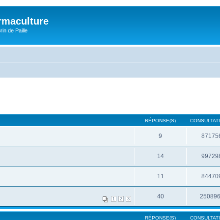
rmaculture
rin de Paille
RÉPONSE(S)
CONSULTATI
9
87175
14
99729
11
84470
40
25089
1
2
3
RÉPONSE(S)
CONSULTATI