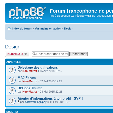
Forum francophone de pe
mis à disposition par l'équipe WEB de l'association B
Index du forum
‹
Vos mains en action
‹
Design
Design
Publier un nouveau
sujet
ANNONCES
Délestage des utilisateurs
par
Neo-Matrix
» 15 Avr 2018 19:45
MAJ Forum
par
Neo-Matrix
» 02 Juil 2015 17:22
BBCode Thumb
par
Neo-Matrix
» 03 Mai 2015 22:28
Ajouter d'informations à ton profil - SVP !
par
hardworkinghippy
» 11 Fév 2011 12:10
SUJET(S)