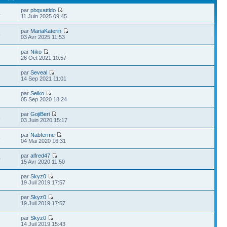
par
pbqxattldo
4
11 Juin 2025 09:45
par
MariaKaterin
5
03 Avr 2025 11:53
par
Niko
7
26 Oct 2021 10:57
par
Seveal
14 Sep 2021 11:01
par
Seiko
1
05 Sep 2020 18:24
par
GojiBeri
8
03 Juin 2020 15:17
par
Nabferme
9
04 Mai 2020 16:31
par
alfred47
0
15 Avr 2020 11:50
par
Skyz0
19 Juil 2019 17:57
par
Skyz0
19 Juil 2019 17:57
par
Skyz0
14 Juil 2019 15:43