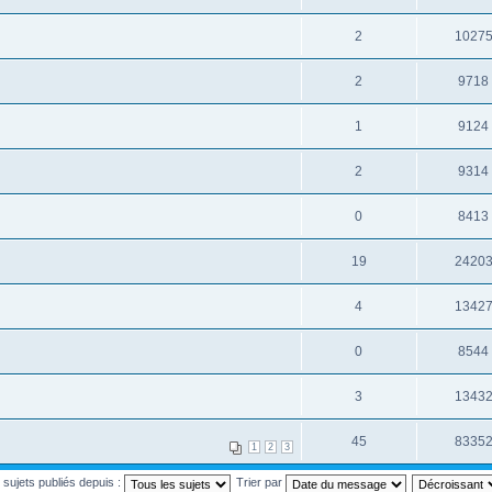
2
1027
2
9718
1
9124
2
9314
0
8413
19
2420
4
1342
0
8544
3
1343
45
8335
1
2
3
s sujets publiés depuis :
Trier par