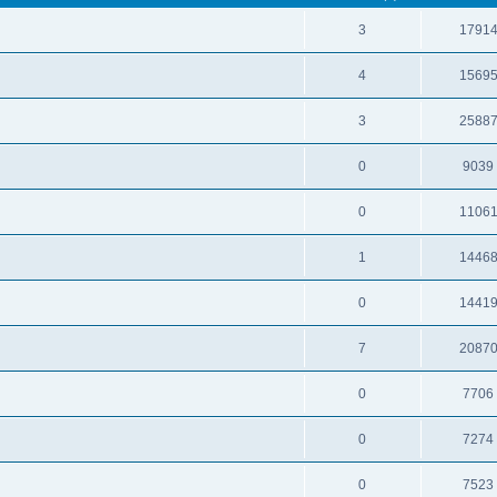
3
1791
4
1569
3
2588
0
9039
0
1106
1
1446
0
1441
7
2087
0
7706
0
7274
0
7523