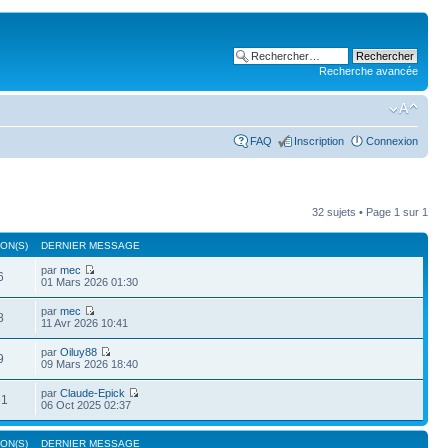
Recherche avancée
FAQ
Inscription
Connexion
32 sujets • Page
1
sur
1
ON(S)
DERNIER MESSAGE
par
mec
6
01 Mars 2026 01:30
par
mec
8
11 Avr 2026 10:41
par
Oiluy88
9
09 Mars 2026 18:40
par
Claude-Epick
61
06 Oct 2025 02:37
ON(S)
DERNIER MESSAGE