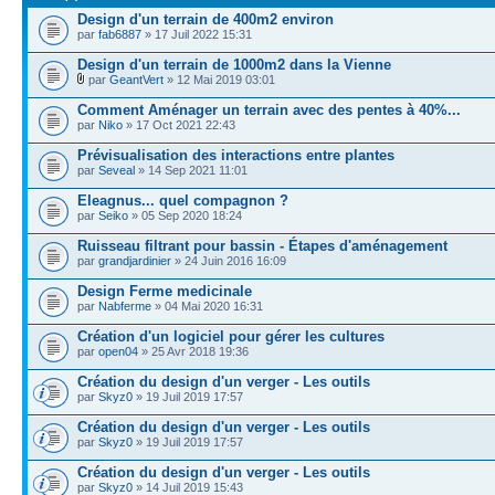
Design d'un terrain de 400m2 environ
par
fab6887
» 17 Juil 2022 15:31
Design d'un terrain de 1000m2 dans la Vienne
par
GeantVert
» 12 Mai 2019 03:01
Comment Aménager un terrain avec des pentes à 40%...
par
Niko
» 17 Oct 2021 22:43
Prévisualisation des interactions entre plantes
par
Seveal
» 14 Sep 2021 11:01
Eleagnus... quel compagnon ?
par
Seiko
» 05 Sep 2020 18:24
Ruisseau filtrant pour bassin - Étapes d'aménagement
par
grandjardinier
» 24 Juin 2016 16:09
Design Ferme medicinale
par
Nabferme
» 04 Mai 2020 16:31
Création d'un logiciel pour gérer les cultures
par
open04
» 25 Avr 2018 19:36
Création du design d'un verger - Les outils
par
Skyz0
» 19 Juil 2019 17:57
Création du design d'un verger - Les outils
par
Skyz0
» 19 Juil 2019 17:57
Création du design d'un verger - Les outils
par
Skyz0
» 14 Juil 2019 15:43