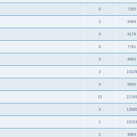
0
7350
2
9484
0
8178
0
7761
0
8863
2
1032
0
8950
15
2116
5
1268
1
1023
2
9993