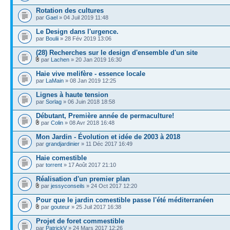
Rotation des cultures
par
Gael
» 04 Juil 2019 11:48
Le Design dans l'urgence.
par
Boulii
» 28 Fév 2019 13:06
(28) Recherches sur le design d'ensemble d'un site
par
Lachen
» 20 Jan 2019 16:30
Haie vive melifère - essence locale
par
LaMain
» 08 Jan 2019 12:25
Lignes à haute tension
par
Sorlag
» 06 Juin 2018 18:58
Débutant, Première année de permaculture!
par
Colin
» 08 Avr 2018 16:48
Mon Jardin - Évolution et idée de 2003 à 2018
par
grandjardinier
» 11 Déc 2017 16:49
Haie comestible
par
torrent
» 17 Août 2017 21:10
Réalisation d'un premier plan
par
jessyconseils
» 24 Oct 2017 12:20
Pour que le jardin comestible passe l'été méditerranéen
par
gouteur
» 25 Juil 2017 16:38
Projet de foret commestible
par
PatrickV
» 24 Mars 2017 12:26