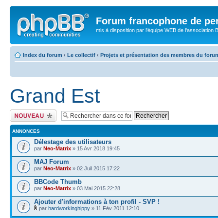
Forum francophone de pe
mis à disposition par l'équipe WEB de l'association B
Index du forum
‹
Le collectif
‹
Projets et présentation des membres du foru
Grand Est
Publier un nouveau
sujet
ANNONCES
Délestage des utilisateurs
par
Neo-Matrix
» 15 Avr 2018 19:45
MAJ Forum
par
Neo-Matrix
» 02 Juil 2015 17:22
BBCode Thumb
par
Neo-Matrix
» 03 Mai 2015 22:28
Ajouter d'informations à ton profil - SVP !
par
hardworkinghippy
» 11 Fév 2011 12:10