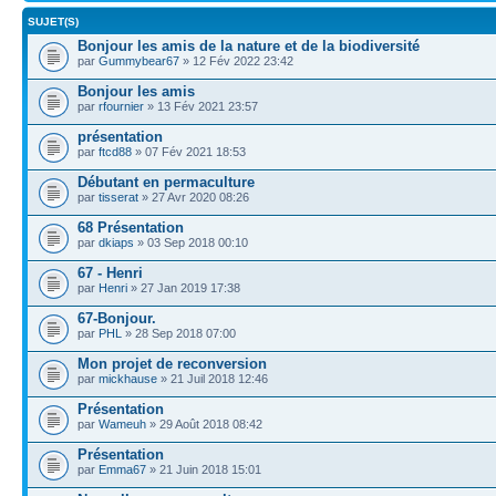
SUJET(S)
Bonjour les amis de la nature et de la biodiversité
par
Gummybear67
» 12 Fév 2022 23:42
Bonjour les amis
par
rfournier
» 13 Fév 2021 23:57
présentation
par
ftcd88
» 07 Fév 2021 18:53
Débutant en permaculture
par
tisserat
» 27 Avr 2020 08:26
68 Présentation
par
dkiaps
» 03 Sep 2018 00:10
67 - Henri
par
Henri
» 27 Jan 2019 17:38
67-Bonjour.
par
PHL
» 28 Sep 2018 07:00
Mon projet de reconversion
par
mickhause
» 21 Juil 2018 12:46
Présentation
par
Wameuh
» 29 Août 2018 08:42
Présentation
par
Emma67
» 21 Juin 2018 15:01