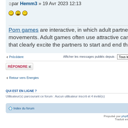
par
Hemm3
» 19 Avr 2023 12:13
Porn games
are interactive, in which adult partn
movements. Adult games often use attractive cam
that clearly excite the partners to start and end 
Afficher les messages publiés depuis :
Précédent
Publier une
réponse
Retour vers Energies
QUI EST EN LIGNE ?
Utilisateur(s) parcourant ce forum : Aucun utilisateur inscrit et 4 invité(s)
Index du forum
Propulsé par
php
Traduit e