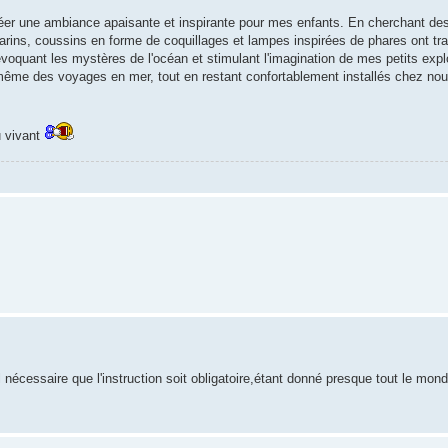
réer une ambiance apaisante et inspirante pour mes enfants. En cherchant de
arins, coussins en forme de coquillages et lampes inspirées de phares ont tr
voquant les mystères de l'océan et stimulant l'imagination de mes petits explo
 même des voyages en mer, tout en restant confortablement installés chez nou
u vivant
écessaire que l'instruction soit obligatoire,étant donné presque tout le monde 