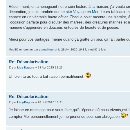
Récemment, en aménageant notre coin lecture à la maison, j'ai voulu c
décoration, je suis tombée sur
ce site Voyage en Mer
. Leurs tableaux m
espace en un véritable havre côtier. Chaque objet raconte une histoire, é
l'occasion parfaite pour discuter des marées, des créatures marines et
manière d'apprendre en douceur, entourés de beauté et de poésie.
Merci pour vos partages, même quand ça gratte un peu, ça fait partie d
Modifié en dernier par
permalifounet
le 28 Avr 2025 16:34, modifié 1 fois.
Re: Déscolarisation
par
Livy-Dagore
» 28 Avr 2025 12:23
Eh bien tu as tout à fait raison permalifounet.
Re: Déscolarisation
par
Livy-Dagore
» 28 Juil 2025 10:31
Je laisse ce message pour vous faire,qu'à l'époque où nous vivons,est-il n
compter;Moi personnellement je me prononce pour son abrogation