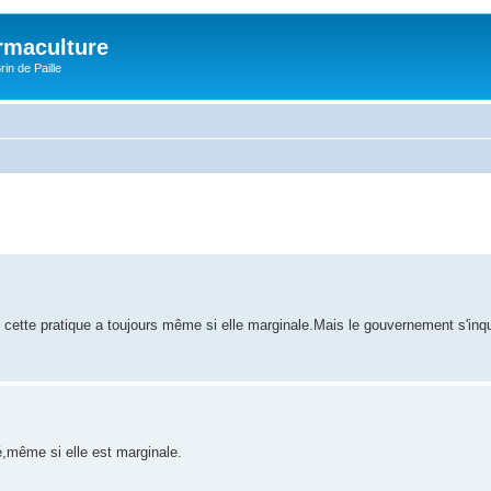
rmaculture
rin de Paille
uis cette pratique a toujours même si elle marginale.Mais le gouvernement s'inq
té,même si elle est marginale.