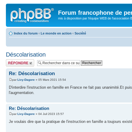
Forum francophone de pe
mis à disposition par l'équipe WEB de l'association B
Index du forum
‹
Le monde en action
‹
Société
Déscolarisation
Publier une
réponse
Re: Déscolarisation
par
Livy-Dagore
» 05 Mars 2021 15:54
D'interdire l'instruction en famille en France ne fait pas unanimité.Et p
l'augmentation.
Re: Déscolarisation
par
Livy-Dagore
» 04 Juil 2023 15:57
Je voulais dire que la pratique de l'instruction en famille a toujours exis