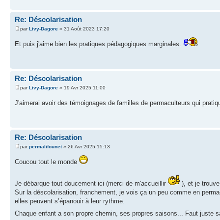
Re: Déscolarisation
par
Livy-Dagore
» 31 Août 2023 17:20
Et puis j'aime bien les pratiques pédagogiques marginales.
Re: Déscolarisation
par
Livy-Dagore
» 19 Avr 2025 11:00
J'aimerai avoir des témoignages de familles de permaculteurs qui pratique
Re: Déscolarisation
par
permalifounet
» 26 Avr 2025 15:13
Coucou tout le monde
Je débarque tout doucement ici (merci de m'accueillir
), et je trouv
Sur la déscolarisation, franchement, je vois ça un peu comme en permacu
elles peuvent s’épanouir à leur rythme.
Chaque enfant a son propre chemin, ses propres saisons... Faut juste sa