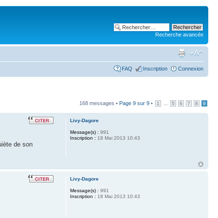
Recherche avancée
FAQ
Inscription
Connexion
168 messages •
Page
9
sur
9
•
...
1
5
6
7
8
9
Livy-Dagore
Message(s) :
991
Inscription :
18 Mai 2013 10:43
uiète de son
Livy-Dagore
Message(s) :
991
Inscription :
18 Mai 2013 10:43