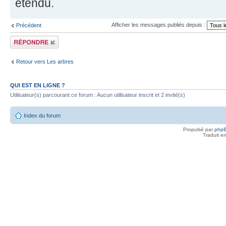
étendu.
Afficher les messages publiés depuis :
Précédent
Publier une
réponse
Retour vers Les arbres
QUI EST EN LIGNE ?
Utilisateur(s) parcourant ce forum : Aucun utilisateur inscrit et 2 invité(s)
Index du forum
Propulsé par
php
Traduit e