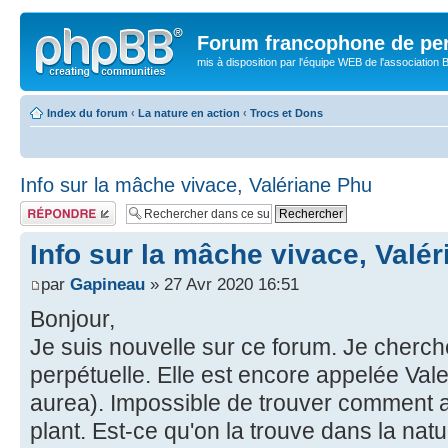
Forum francophone de pe
mis à disposition par l'équipe WEB de l'association B
Index du forum
‹
La nature en action
‹
Trocs et Dons
Info sur la mâche vivace, Valériane Phu
Publier une
réponse
Info sur la mâche vivace, Valé
par
Gapineau
» 27 Avr 2020 16:51
Bonjour,
Je suis nouvelle sur ce forum. Je cherc
perpétuelle. Elle est encore appelée Val
aurea). Impossible de trouver comment 
plant. Est-ce qu'on la trouve dans la nat